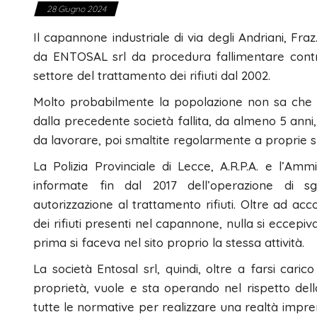
28 Giugno 2024
Il capannone industriale di via degli Andriani, Fra
da ENTOSAL srl da procedura fallimentare contr
settore del trattamento dei rifiuti dal 2002.
Molto probabilmente la popolazione non sa che 
dalla precedente società fallita, da almeno 5 anni, 
da lavorare, poi smaltite regolarmente a proprie s
La Polizia Provinciale di Lecce, A.R.P.A. e l’Am
informate fin dal 2017 dell’operazione di sg
autorizzazione al trattamento rifiuti. Oltre ad ac
dei rifiuti presenti nel capannone, nulla si eccepiva
prima si faceva nel sito proprio la stessa attività.
La società Entosal srl, quindi, oltre a farsi caric
proprietà, vuole e sta operando nel rispetto dell
tutte le normative per realizzare una realtà impren