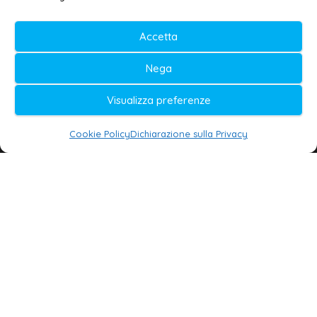
© 2020-2026 | Galatina24 ®
Accetta
Testata iscritta al n. 11/2020 Registro della
Nega
Stampa Tribunale di Lecce
Editore e direttore responsabile:
Visualizza preferenze
Daniele G. Masciullo
Cookie Policy
Dichiarazione sulla Privacy
Galatina24 è marchio registrato dal Ministero
delle Imprese