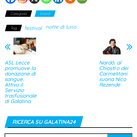
Categoria
Eventi
notte di luna
festival
Tag
ASL Lecce
Nardò: al
promuove la
Chiostro dei
donazione di
Carmelitani
sangue.
suona Nico
Attivo il
Rezende
Servizio
trasfusionale
di Galatina
RICERCA SU GALATINA24