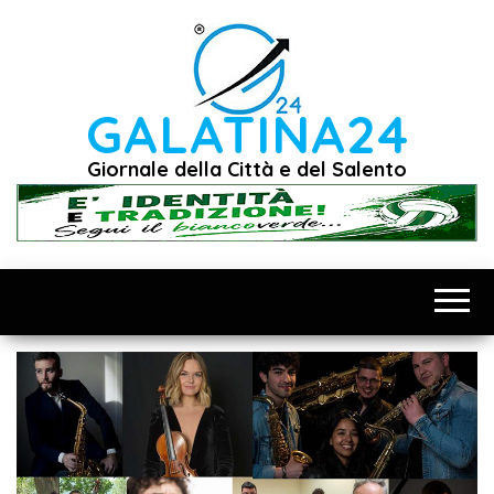
Vai
al
contenuto
GALATINA24
Giornale della Città e del Salento