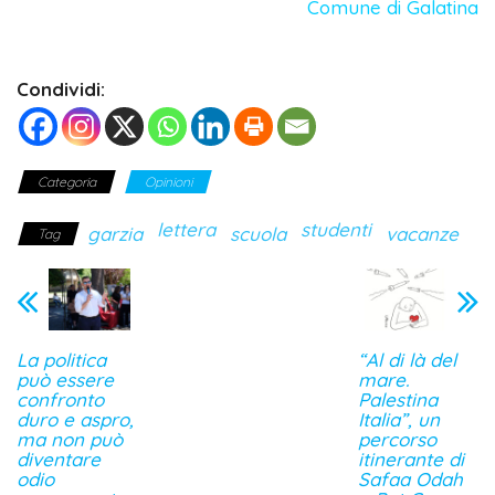
Comune di Galatina
Condividi:
Categoria
Opinioni
lettera
studenti
garzia
scuola
vacanze
Tag
La politica
“Al di là del
può essere
mare.
confronto
Palestina
duro e aspro,
Italia”, un
ma non può
percorso
diventare
itinerante di
odio
Safaa Odah