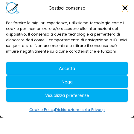
Editore e direttore responsabile:
Gestisci consenso
Dott. Daniele G. Masciullo
Email:
redazione@galatina24.it
Per fornire le migliori esperienze, utilizziamo tecnologie come i
cookie per memorizzare e/o accedere alle informazioni del
Contatti
–
Disclaimer
dispositivo. Il consenso a queste tecnologie ci permetterà di
elaborare dati come il comportamento di navigazione o ID unici
Privacy policy
–
Cookie policy
su questo sito. Non acconsentire o ritirare il consenso può
influire negativamente su alcune caratteristiche e funzioni.
© 2020-2026 | Galatina24 ®
Accetta
Testata iscritta al n. 11/2020 Registro della
Nega
Stampa Tribunale di Lecce
Editore e direttore responsabile:
Visualizza preferenze
Daniele G. Masciullo
Cookie Policy
Dichiarazione sulla Privacy
Galatina24 è marchio registrato dal Ministero
delle Imprese