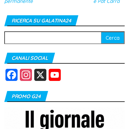
permanente
e Pat Carra
RICERCA SU GALATINA24
Ricerca
per:
CANALI SOCIAL
F
I
X
Y
a
n
o
PROMO G24
c
s
u
e
t
T
b
a
u