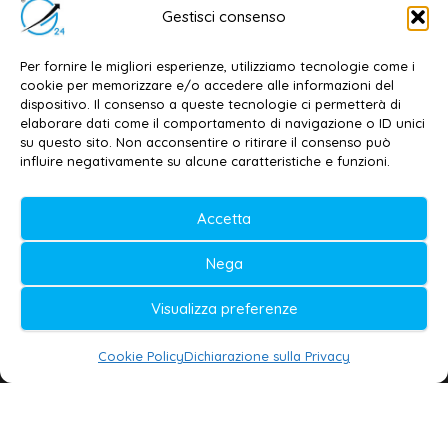
Email:
redazione@galatina24.it
Gestisci consenso
Contatti
–
Disclaimer
Per fornire le migliori esperienze, utilizziamo tecnologie come i
Privacy policy
–
Cookie policy
cookie per memorizzare e/o accedere alle informazioni del
dispositivo. Il consenso a queste tecnologie ci permetterà di
elaborare dati come il comportamento di navigazione o ID unici
su questo sito. Non acconsentire o ritirare il consenso può
© 2020-2026 | Galatina24 ®
influire negativamente su alcune caratteristiche e funzioni.
Testata iscritta al n. 11/2020 Registro della
Stampa Tribunale di Lecce
Accetta
Editore e direttore responsabile:
Nega
Daniele G. Masciullo
Visualizza preferenze
Galatina24 è marchio registrato dal Ministero
delle Imprese
Cookie Policy
Dichiarazione sulla Privacy