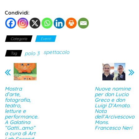
Condividi:
Categoria
Eventi
spettacolo
polo 3
Tag
Mostra
Nuove nomine
d’arte,
per don Lucio
fotografia,
Greco e don
teatro,
Luigi D’Amato.
letture e
Nota
performance.
dell’Arcivescovo
A Galatina
Mons.
“Gatti…amo”
Francesco Neri
a cura di Art
Lab Second