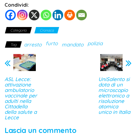
Condividi:
Categoria
Cronaca
furto
polizia
arresto
mandato
Tag
ASL Lecce:
UniSalento si
attivazione
dota di un
ambulatorio
microscopio
vaccinale per
elettronico a
adulti nella
risoluzione
Cittadella
atomica
della salute a
unico in Italia
Lecce
Lascia un commento