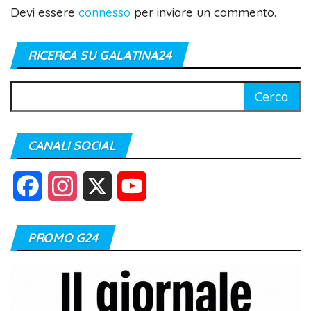
Devi essere
connesso
per inviare un commento.
RICERCA SU GALATINA24
Ricerca
per:
CANALI SOCIAL
F
I
X
Y
a
n
o
PROMO G24
c
s
u
e
t
T
b
a
u