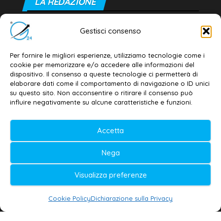
LA REDAZIONE
Editore e direttore responsabile:
Gestisci consenso
Dott. Daniele G. Masciullo
Email:
redazione@galatina24.it
Per fornire le migliori esperienze, utilizziamo tecnologie come i
cookie per memorizzare e/o accedere alle informazioni del
Contatti
–
Disclaimer
dispositivo. Il consenso a queste tecnologie ci permetterà di
elaborare dati come il comportamento di navigazione o ID unici
Privacy policy
–
Cookie policy
su questo sito. Non acconsentire o ritirare il consenso può
influire negativamente su alcune caratteristiche e funzioni.
© 2020-2026 | Galatina24 ®
Accetta
Testata iscritta al n. 11/2020 Registro della
Nega
Stampa Tribunale di Lecce
Editore e direttore responsabile:
Visualizza preferenze
Daniele G. Masciullo
Cookie Policy
Dichiarazione sulla Privacy
Galatina24 è marchio registrato dal Ministero
delle Imprese