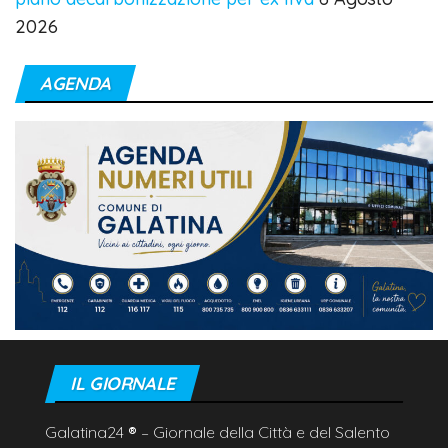
2026
AGENDA
IL GIORNALE
Galatina24
®
– Giornale della Città e del Salento