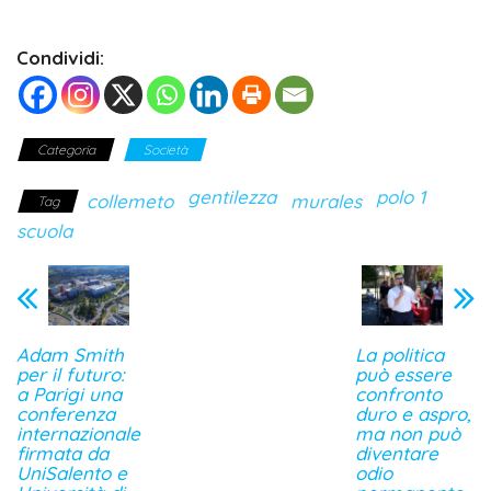
Condividi:
Categoria
Società
gentilezza
polo 1
collemeto
murales
Tag
scuola
Adam Smith
La politica
per il futuro:
può essere
a Parigi una
confronto
conferenza
duro e aspro,
internazionale
ma non può
firmata da
diventare
UniSalento e
odio