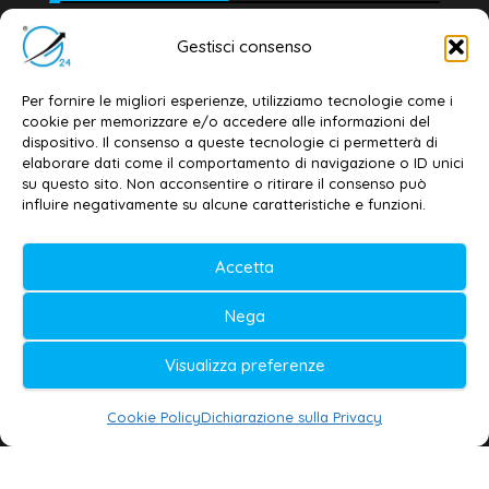
Editore e direttore responsabile:
Gestisci consenso
Dott. Daniele G. Masciullo
Email:
redazione@galatina24.it
Per fornire le migliori esperienze, utilizziamo tecnologie come i
cookie per memorizzare e/o accedere alle informazioni del
Contatti
–
Disclaimer
dispositivo. Il consenso a queste tecnologie ci permetterà di
elaborare dati come il comportamento di navigazione o ID unici
Privacy policy
–
Cookie policy
su questo sito. Non acconsentire o ritirare il consenso può
influire negativamente su alcune caratteristiche e funzioni.
© 2020-2026 | Galatina24 ®
Accetta
Testata iscritta al n. 11/2020 Registro della
Nega
Stampa Tribunale di Lecce
Editore e direttore responsabile:
Visualizza preferenze
Daniele G. Masciullo
Cookie Policy
Dichiarazione sulla Privacy
Galatina24 è marchio registrato dal Ministero
delle Imprese