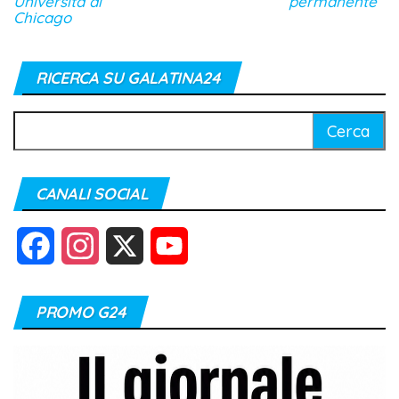
Università di
permanente
Chicago
RICERCA SU GALATINA24
Ricerca
per:
CANALI SOCIAL
F
I
X
Y
a
n
o
PROMO G24
c
s
u
e
t
T
b
a
u