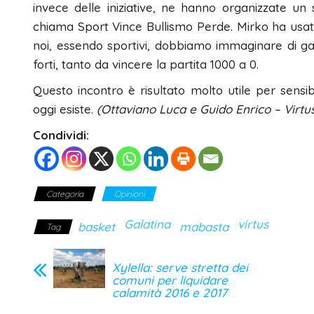
invece delle iniziative, ne hanno organizzate un 
chiama Sport Vince Bullismo Perde. Mirko ha usat
noi, essendo sportivi, dobbiamo immaginare di g
forti, tanto da vincere la partita 1000 a 0.
Questo incontro è risultato molto utile per sensi
oggi esiste.
(Ottaviano Luca e Guido Enrico – Virtu
Condividi:
Categoria
Opinioni
Galatina
virtus
basket
mabasta
Tag
Xylella: serve stretta dei
comuni per liquidare
calamità 2016 e 2017