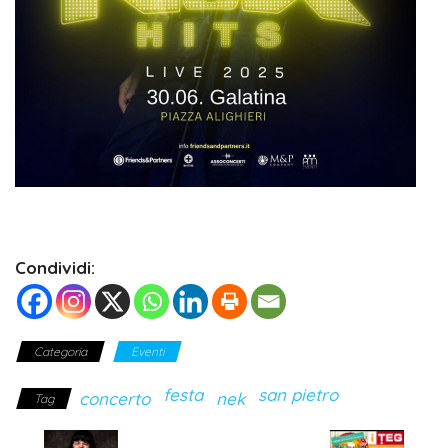
Condividi:
Categoria
Eventi
festa
san pietro
concerto
nek
Tag