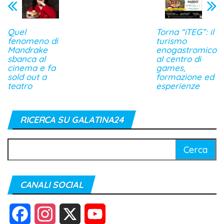
Quel
Torna “iTEG”: il
fenomeno di
turismo
Mandrake
enogastromico
sbanca al
al centro di
cinema e fa
games,
sold out a
formazione ed
teatro
esperienze
RICERCA SU GALATINA24
Ricerca
per:
CANALI SOCIAL
F
I
X
Y