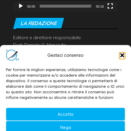
00:00
00:16
LA REDAZIONE
Editore e direttore responsabile:
Dott. Daniele G. Masciullo
Email:
redazione@galatina24.it
Gestisci consenso
Contatti
–
Disclaimer
Per fornire le migliori esperienze, utilizziamo tecnologie come i
Privacy policy
–
Cookie policy
cookie per memorizzare e/o accedere alle informazioni del
dispositivo. Il consenso a queste tecnologie ci permetterà di
elaborare dati come il comportamento di navigazione o ID unici
su questo sito. Non acconsentire o ritirare il consenso può
© 2020-2026 | Galatina24 ®
influire negativamente su alcune caratteristiche e funzioni.
Testata iscritta al n. 11/2020 Registro della
Accetta
Stampa Tribunale di Lecce
Editore e direttore responsabile:
Nega