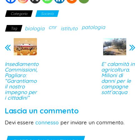
Categoria
Società
cnr
patologia
biologia
istituto
Tag
Insediamento
E’ calamità in
Commissioni,
agricoltura.
Pagliaro:
Milioni di
“Garantiamo
danni per le
il nostro
campagne
impegno per
sott’acqua
i cittadini”
Lascia un commento
Devi essere
connesso
per inviare un commento.