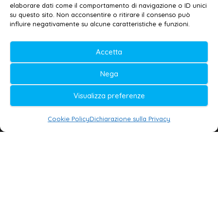
elaborare dati come il comportamento di navigazione o ID unici
Privacy policy
–
Cookie policy
su questo sito. Non acconsentire o ritirare il consenso può
influire negativamente su alcune caratteristiche e funzioni.
© 2020-2026 | Galatina24 ®
Accetta
Testata iscritta al n. 11/2020 Registro della
Nega
Stampa Tribunale di Lecce
Editore e direttore responsabile:
Visualizza preferenze
Daniele G. Masciullo
Cookie Policy
Dichiarazione sulla Privacy
Galatina24 è marchio registrato dal Ministero
delle Imprese