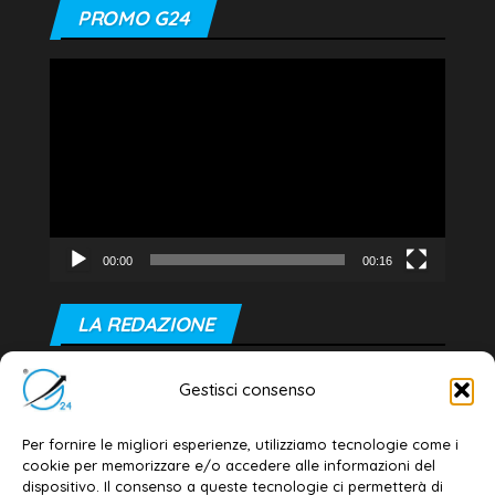
PROMO G24
Video
Player
00:00
00:16
LA REDAZIONE
Editore e direttore responsabile:
Gestisci consenso
Dott. Daniele G. Masciullo
Email:
redazione@galatina24.it
Per fornire le migliori esperienze, utilizziamo tecnologie come i
cookie per memorizzare e/o accedere alle informazioni del
Contatti
–
Disclaimer
dispositivo. Il consenso a queste tecnologie ci permetterà di