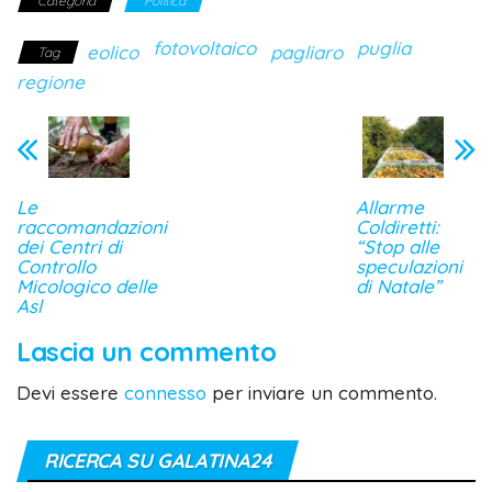
Categoria
Politica
fotovoltaico
puglia
eolico
pagliaro
Tag
regione
Le
Allarme
raccomandazioni
Coldiretti:
dei Centri di
“Stop alle
Controllo
speculazioni
Micologico delle
di Natale”
Asl
Lascia un commento
Devi essere
connesso
per inviare un commento.
RICERCA SU GALATINA24