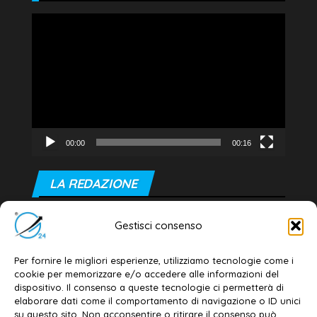
Video
Player
00:00
00:16
LA REDAZIONE
Editore e direttore responsabile:
Gestisci consenso
Dott. Daniele G. Masciullo
Email:
redazione@galatina24.it
Per fornire le migliori esperienze, utilizziamo tecnologie come i
cookie per memorizzare e/o accedere alle informazioni del
Contatti
–
Disclaimer
dispositivo. Il consenso a queste tecnologie ci permetterà di
elaborare dati come il comportamento di navigazione o ID unici
Privacy policy
–
Cookie policy
su questo sito. Non acconsentire o ritirare il consenso può