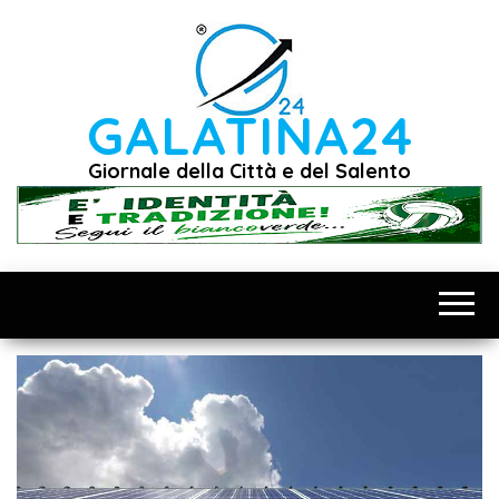
Vai
al
contenuto
GALATINA24
Giornale della Città e del Salento