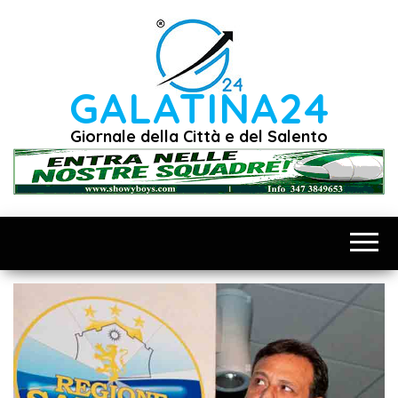
Vai
al
contenuto
GALATINA24
Giornale della Città e del Salento