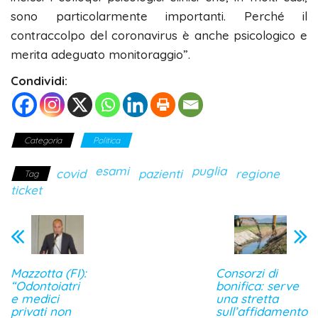
sono particolarmente importanti. Perché il
contraccolpo del coronavirus è anche psicologico e
merita adeguato monitoraggio”.
Condividi:
Categoria
Politica
esami
puglia
covid
pazienti
regione
Tag
ticket
Mazzotta (FI):
Consorzi di
“Odontoiatri
bonifica: serve
e medici
una stretta
privati non
sull’affidamento