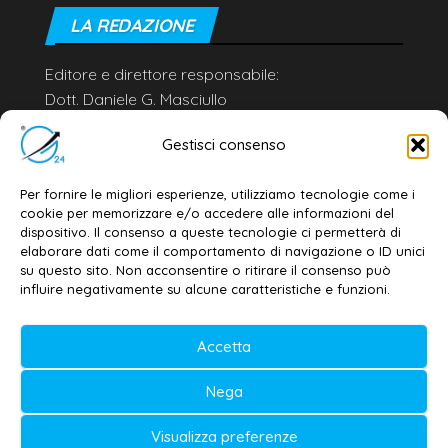
LA REDAZIONE
Editore e direttore responsabile:
Dott. Daniele G. Masciullo
Email:
redazione@galatina24.it
Gestisci consenso
Contatti
–
Disclaimer
Per fornire le migliori esperienze, utilizziamo tecnologie come i
Privacy policy
–
Cookie policy
cookie per memorizzare e/o accedere alle informazioni del
dispositivo. Il consenso a queste tecnologie ci permetterà di
elaborare dati come il comportamento di navigazione o ID unici
su questo sito. Non acconsentire o ritirare il consenso può
© 2020-2026 | Galatina24 ®
influire negativamente su alcune caratteristiche e funzioni.
Testata iscritta al n. 11/2020 Registro della
Stampa Tribunale di Lecce
Accetta
Editore e direttore responsabile:
Nega
Daniele G. Masciullo
Visualizza preferenze
Galatina24 è marchio registrato dal Ministero