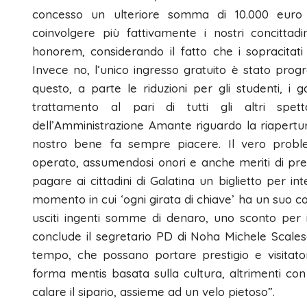
concesso un ulteriore somma di 10.000 euro 
coinvolgere più fattivamente i nostri concitta
honorem, considerando il fatto che i sopracitati
Invece no, l’unico ingresso gratuito è stato prog
questo, a parte le riduzioni per gli studenti, i
trattamento al pari di tutti gli altri spet
dell’Amministrazione Amante riguardo la riapertur
nostro bene fa sempre piacere. Il vero probl
operato, assumendosi onori e anche meriti di prec
pagare ai cittadini di Galatina un biglietto per i
momento in cui ‘ogni girata di chiave’ ha un suo
usciti ingenti somme di denaro, uno sconto per 
conclude il segretario PD di Noha Michele Scales
tempo, che possano portare prestigio e visitat
forma mentis basata sulla cultura, altrimenti con 
calare il sipario, assieme ad un velo pietoso”.