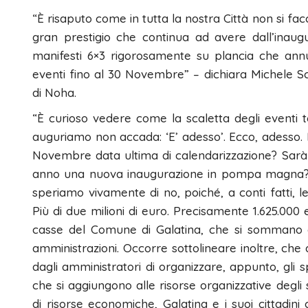
“È risaputo come in tutta la nostra Città non si fac
gran prestigio che continua ad avere dall’inaugur
manifesti 6×3 rigorosamente su plancia che annun
eventi fino al 30 Novembre” – dichiara Michele Sc
di Noha.
“È curioso vedere come la scaletta degli eventi t
auguriamo non accada: ‘E’ adesso’. Ecco, adesso. 
Novembre data ultima di calendarizzazione? Sarà 
anno una nuova inaugurazione in pompa magna? – 
speriamo vivamente di no, poiché, a conti fatti, l
Più di due milioni di euro. Precisamente 1.625.000
casse del Comune di Galatina, che si sommano al
amministrazioni. Occorre sottolineare inoltre, che a
dagli amministratori di organizzare, appunto, gli spe
che si aggiungono alle risorse organizzative degli 
di risorse economiche, Galatina e i suoi cittad