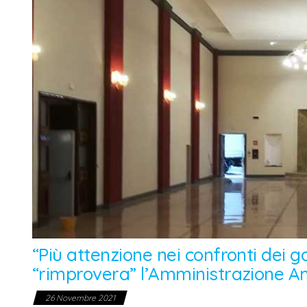
“Più attenzione nei confronti dei ga
“rimprovera” l’Amministrazione 
26 Novembre 2021