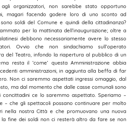
agli organizzatori, non sarebbe stato opportuno
dini, magari facendo godere loro di uno sconto ad
 sono soldi del Comune e quindi della cittadinanza?
rammato per la mattinata dell’inaugurazione; oltre a
 galatinesi debbono necessariamente avere lo stesso
tatori. Ovvio che non sindachiamo sull’operato
a del Teatro, infondo la riapertura al pubblico di un
ema resta il ‘come’ questa Amministrazione abbia
edenti amministrazioni, in aggiunta alla beffa di far
ntero. Non ci saremmo aspettati ingressi omaggio, dal
 costo, ma dal momento che dalle casse comunali sono
i concittadini ce lo saremmo aspettato. Speriamo –
e – che gli spettacoli possano continuare per molto
ori nella nostra Città e che promuovano una nuova
la fine dei soldi non ci resterà altro da fare se non