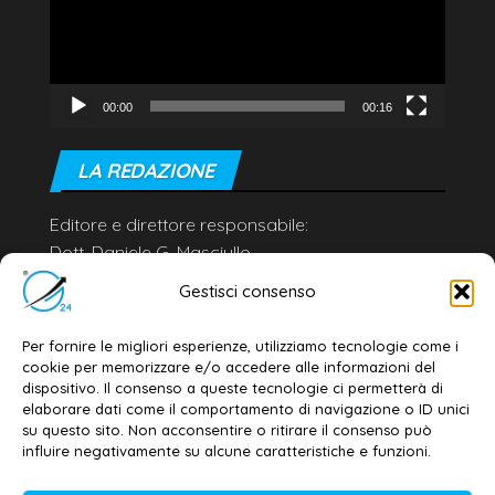
00:00
00:16
LA REDAZIONE
Editore e direttore responsabile:
Dott. Daniele G. Masciullo
Email:
redazione@galatina24.it
Gestisci consenso
Contatti
–
Disclaimer
Per fornire le migliori esperienze, utilizziamo tecnologie come i
Privacy policy
–
Cookie policy
cookie per memorizzare e/o accedere alle informazioni del
dispositivo. Il consenso a queste tecnologie ci permetterà di
elaborare dati come il comportamento di navigazione o ID unici
su questo sito. Non acconsentire o ritirare il consenso può
© 2020-2026 | Galatina24 ®
influire negativamente su alcune caratteristiche e funzioni.
Testata iscritta al n. 11/2020 Registro della