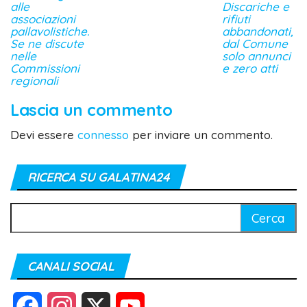
alle
Discariche e
associazioni
rifiuti
pallavolistiche.
abbandonati,
Se ne discute
dal Comune
nelle
solo annunci
Commissioni
e zero atti
regionali
Lascia un commento
Devi essere
connesso
per inviare un commento.
RICERCA SU GALATINA24
Ricerca
per:
CANALI SOCIAL
F
I
X
Y