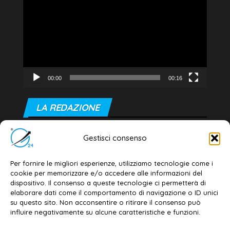
Player
00:00
00:16
LA REDAZIONE
Editore e direttore responsabile:
Gestisci consenso
Dott. Daniele G. Masciullo
Email:
redazione@galatina24.it
Per fornire le migliori esperienze, utilizziamo tecnologie come i
cookie per memorizzare e/o accedere alle informazioni del
Contatti
–
Disclaimer
dispositivo. Il consenso a queste tecnologie ci permetterà di
elaborare dati come il comportamento di navigazione o ID unici
Privacy policy
–
Cookie policy
su questo sito. Non acconsentire o ritirare il consenso può
influire negativamente su alcune caratteristiche e funzioni.