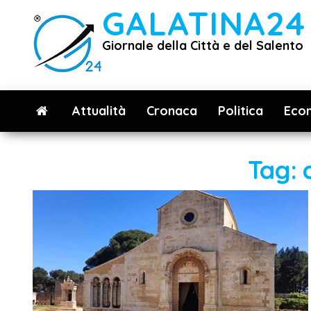
Vai
GALATINA24
al
Giornale della Città e del Salento
contenuto
Attualità
Cronaca
Politica
Eco
Tag: