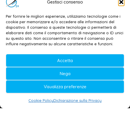
Gestisci consenso
Dott. Daniele G. Masciullo
Email:
redazione@galatina24.it
Per fornire le migliori esperienze, utilizziamo tecnologie come i
cookie per memorizzare e/o accedere alle informazioni del
Contatti
–
Disclaimer
dispositivo. Il consenso a queste tecnologie ci permetterà di
elaborare dati come il comportamento di navigazione o ID unici
Privacy policy
–
Cookie policy
su questo sito. Non acconsentire o ritirare il consenso può
influire negativamente su alcune caratteristiche e funzioni.
© 2020-2026 | Galatina24 ®
Accetta
Testata iscritta al n. 11/2020 Registro della
Nega
Stampa Tribunale di Lecce
Editore e direttore responsabile:
Visualizza preferenze
Daniele G. Masciullo
Cookie Policy
Dichiarazione sulla Privacy
Galatina24 è marchio registrato dal Ministero
delle Imprese