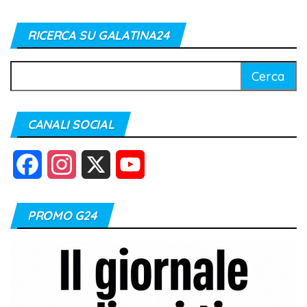
RICERCA SU GALATINA24
Ricerca
per:
CANALI SOCIAL
F
I
X
Y
a
n
o
PROMO G24
c
s
u
e
t
T
b
a
u