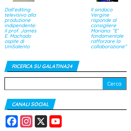
Dall’editing
Il sindaco
televisivo alla
Vergine
produzione
risponde al
indipendente:
consigliere
il prof. James
Mariano: “E’
E. Machado
fondamentale
ospite di
rafforzare la
UniSalento
collaborazione”
RICERCA SU GALATINA24
Ricerca
per:
CANALI SOCIAL
F
I
X
Y