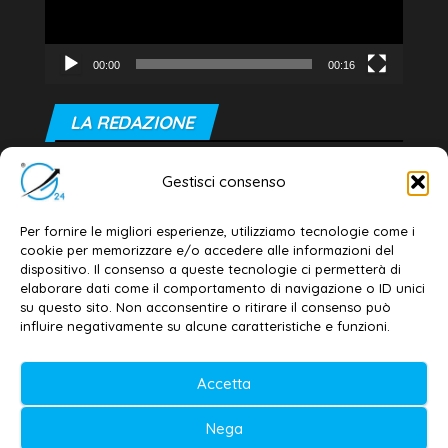
00:00
00:16
LA REDAZIONE
Editore e direttore responsabile:
Gestisci consenso
Dott. Daniele G. Masciullo
Email:
redazione@galatina24.it
Per fornire le migliori esperienze, utilizziamo tecnologie come i
cookie per memorizzare e/o accedere alle informazioni del
Contatti
–
Disclaimer
dispositivo. Il consenso a queste tecnologie ci permetterà di
elaborare dati come il comportamento di navigazione o ID unici
Privacy policy
–
Cookie policy
su questo sito. Non acconsentire o ritirare il consenso può
influire negativamente su alcune caratteristiche e funzioni.
© 2020-2026 | Galatina24 ®
Accetta
Testata iscritta al n. 11/2020 Registro della
Nega
Stampa Tribunale di Lecce