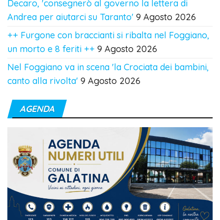
Decaro, 'consegnerò al governo la lettera di
Andrea per aiutarci su Taranto'
9 Agosto 2026
++ Furgone con braccianti si ribalta nel Foggiano,
un morto e 8 feriti ++
9 Agosto 2026
Nel Foggiano va in scena 'la Crociata dei bambini,
canto alla rivolta'
9 Agosto 2026
AGENDA