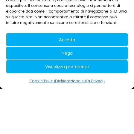
dispositivo. Il consenso a queste tecnologie ci permetterà di
elaborare dati come il comportamento di navigazione o ID unici
su questo sito. Non acconsentire o ritirare il consenso può
© 2020-2026 | Galatina24 ®
influire negativamente su alcune caratteristiche e funzioni.
Testata iscritta al n. 11/2020 Registro della
Stampa Tribunale di Lecce
Accetta
Editore e direttore responsabile:
Nega
Daniele G. Masciullo
Visualizza preferenze
Galatina24 è marchio registrato dal Ministero
delle Imprese
Cookie Policy
Dichiarazione sulla Privacy