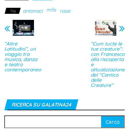
m5s
antonaci
rossi
Tag
“Altre
“Cum tucte le
Latitudini”, un
tue creature”:
viaggio tra
con Francesco
musica, danza
alla riscoperta
e teatro
e
contemporaneo
attualizzazione
del “Cantico
delle
Creature”
RICERCA SU GALATINA24
Ricerca
per: