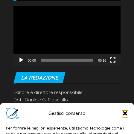
Video
Player
00:00
00:16
LA REDAZIONE
Editore e direttore responsabile:
Dott. Daniele G. Masciullo
Email:
redazione@galatina24.it
Gestisci consenso
Contatti
–
Disclaimer
Per fornire le migliori esperienze, utilizziamo tecnologie come i
Privacy policy
–
Cookie policy
cookie per memorizzare e/o accedere alle informazioni del