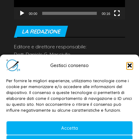
00:00
00:16
LA REDAZIONE
Editore e direttore responsabile:
Dott. Daniele G. Masciullo
Email:
redazione@galatina24.it
Gestisci consenso
Contatti
–
Disclaimer
Per fornire le migliori esperienze, utilizziamo tecnologie come i
Privacy policy
–
Cookie policy
cookie per memorizzare e/o accedere alle informazioni del
dispositivo. Il consenso a queste tecnologie ci permetterà di
elaborare dati come il comportamento di navigazione o ID unici
su questo sito. Non acconsentire o ritirare il consenso può
© 2020-2026 | Galatina24 ®
influire negativamente su alcune caratteristiche e funzioni.
Testata iscritta al n. 11/2020 Registro della
Accetta
Stampa Tribunale di Lecce