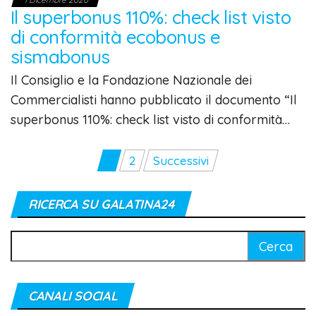
Il superbonus 110%: check list visto
di conformità ecobonus e
sismabonus
Il Consiglio e la Fondazione Nazionale dei
Commercialisti hanno pubblicato il documento “Il
superbonus 110%: check list visto di conformità…
Paginazione
1
2
Successivi
degli
articoli
RICERCA SU GALATINA24
Ricerca
per:
CANALI SOCIAL