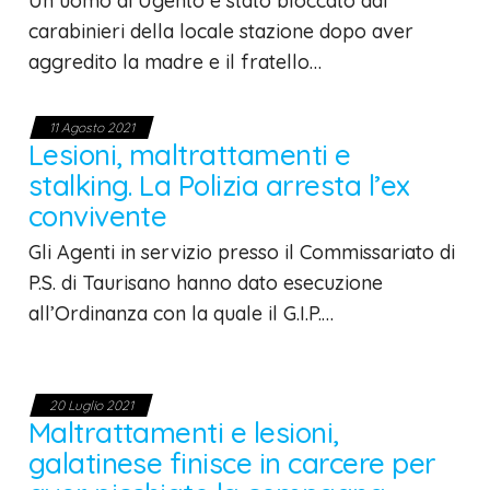
Un uomo di Ugento è stato bloccato dai
carabinieri della locale stazione dopo aver
aggredito la madre e il fratello…
11 Agosto 2021
Lesioni, maltrattamenti e
stalking. La Polizia arresta l’ex
convivente
Gli Agenti in servizio presso il Commissariato di
P.S. di Taurisano hanno dato esecuzione
all’Ordinanza con la quale il G.I.P.…
20 Luglio 2021
Maltrattamenti e lesioni,
galatinese finisce in carcere per