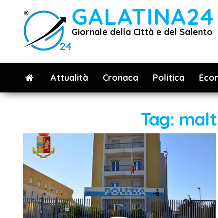
Vai
GALATINA24
al
Giornale della Città e del Salento
contenuto
Attualità
Cronaca
Politica
Eco
Tag:
malt