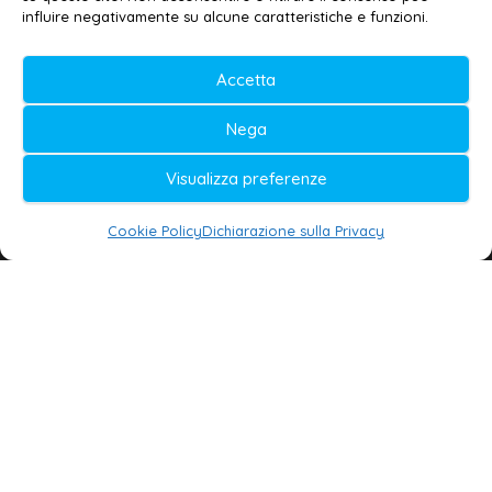
© 2020-2026 | Galatina24 ®
influire negativamente su alcune caratteristiche e funzioni.
Testata iscritta al n. 11/2020 Registro della
Accetta
Stampa Tribunale di Lecce
Editore e direttore responsabile:
Nega
Daniele G. Masciullo
Visualizza preferenze
Galatina24 è marchio registrato dal Ministero
delle Imprese
Cookie Policy
Dichiarazione sulla Privacy