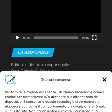
Player
00:00
00:16
LA REDAZIONE
Editore e direttore responsabile:
Dott. Daniele G. Masciullo
Email:
redazione@galatina24.it
Gestisci consenso
Contatti
–
Disclaimer
Per fornire le migliori esperienze, utilizziamo tecnologie come i
Privacy policy
–
Cookie policy
cookie per memorizzare e/o accedere alle informazioni del
dispositivo. Il consenso a queste tecnologie ci permetterà di
elaborare dati come il comportamento di navigazione o ID unici
su questo sito. Non acconsentire o ritirare il consenso può