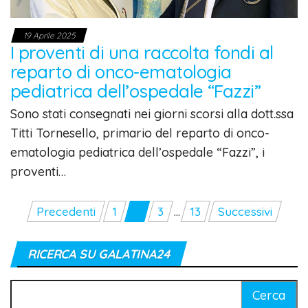
19 Aprile 2025
I proventi di una raccolta fondi al
reparto di onco-ematologia
pediatrica dell’ospedale “Fazzi”
Sono stati consegnati nei giorni scorsi alla dott.ssa
Titti Tornesello, primario del reparto di onco-
ematologia pediatrica dell’ospedale “Fazzi”, i
proventi…
Paginazione
Precedenti
1
2
3
…
13
Successivi
degli
articoli
RICERCA SU GALATINA24
Ricerca
per: